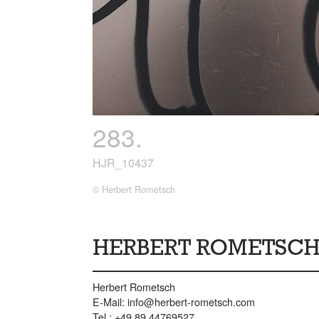
283.
HJR_10437
© Herbert Rometsch
Herbert Rometsch
E-Mail:
info@herbert-rometsch.com
Tel.: +49 89 44769527